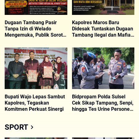
Dugaan Tambang Pasir
Kapolres Maros Baru
Tanpa Izin di Welado
Didesak Tuntaskan Dugaan
Mengemuka, Publik Soroti
Tambang Ilegal dan Mafia
Peran Kepala Desa
BBM Subsidi
Bupati Wajo Lepas Sambut
Bidpropam Polda Sulsel
Kapolres, Tegaskan
Cek Sikap Tampang, Senpi,
Komitmen Perkuat Sinergi
hingga Tes Urine Personel
Polres Wajo
SPORT