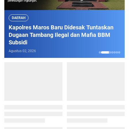
DAERAH
Kapolres Maros Baru Didesak Tuntaskan
Dugaan Tambang Ilegal dan Mafia BBM
Subsidi
Agustus 02, 2026
1
2
3
4
5
6