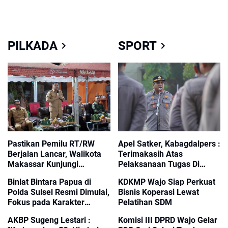
PILKADA
SPORT
Pastikan Pemilu RT/RW
Apel Satker, Kabagdalpers :
Berjalan Lancar, Walikota
Terimakasih Atas
Makassar Kunjungi
Pelaksanaan Tugas Di
Kecamatan Mamajang
Bulan Juli ini Berjalan
Binlat Bintara Papua di
KDKMP Wajo Siap Perkuat
Dengan Baik
Polda Sulsel Resmi Dimulai,
Bisnis Koperasi Lewat
Fokus pada Karakter
Pelatihan SDM
dan Kesiapan Tugas
AKBP Sugeng Lestari :
Komisi III DPRD Wajo Gelar