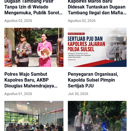
Dugaan Tambang Pasir
Kapolres Maros Baru
Tanpa Izin di Welado
Didesak Tuntaskan Dugaan
Mengemuka, Publik Soroti
Tambang Ilegal dan Mafia
Peran Kepala Desa
BBM Subsidi
Agustus 02, 2026
Agustus 02, 2026
Polres Wajo Sambut
Penyegaran Organisasi,
Kapolres Baru, AKBP
Kapolda Sulsel Pimpin
Diouglas Mahendrajaya
Sertijab PJU
Siap Emban Amanah
Agustus 01, 2026
Juli 30, 2026