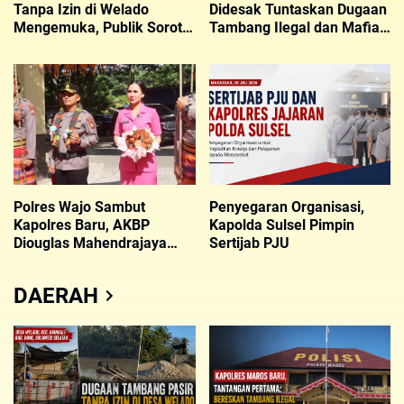
Tanpa Izin di Welado
Didesak Tuntaskan Dugaan
Mengemuka, Publik Soroti
Tambang Ilegal dan Mafia
Peran Kepala Desa
BBM Subsidi
Polres Wajo Sambut
Penyegaran Organisasi,
Kapolres Baru, AKBP
Kapolda Sulsel Pimpin
Diouglas Mahendrajaya
Sertijab PJU
Siap Emban Amanah
DAERAH