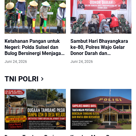
Ketahanan Pangan untuk
Sambut Hari Bhayangkara
Negeri: Polda Sulsel dan
ke-80, Polres Wajo Gelar
Bulog Bersinergi Menjaga
Donor Darah dan
Kesejahteraan Petani
Pemeriksaan Kesehatan
Juni 24, 2026
Juni 24, 2026
Jagung
Gratis
TNI POLRI