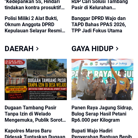
"Kedepankan 5S, Hindari
RDP Cari Solusi Tambang
tindakan kontra prosuktif
Pasir di Kelurahan
dalam bertugas"
Wiringpalanae
Polisi Miliki 2 Alat Bukti,
Banggar DPRD Wajo dan
Oknum Anggota DPRD
TAPD Bahas PPAS 2026,
Kepulauan Selayar Resmi
TPP Jadi Fokus Utama
Jadi Tersangka
DAERAH
GAYA HIDUP
Dugaan Tambang Pasir
Panen Raya Jagung Sidrap,
Tanpa Izin di Welado
Bulog Serap Hasil Petani
Mengemuka, Publik Soroti
Rp6.000 per Kilogram
Peran Kepala Desa
Kapolres Maros Baru
Bupati Wajo Hadiri
Didesak Tuntaskan Dugaan
Penyerahan Bantuan Benih