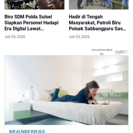
Biro SDM Polda Sulsel
Hadir di Tengah
Siapkan Personel Hadapi
Masyarakat, Patroli Biru
Era Digital Lewat
Polsek Sabbangparu Sasar
Sosialisasi Artificial
Objek Vital dan Kawasan
Juli 29, 2026
Juli 23, 2026
Intelligence
Rawan