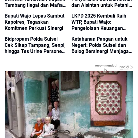
Tambang Ilegal dan Mafia
dan Alsintan untuk Petani
BBM Subsidi
Sulsel
Bupati Wajo Lepas Sambut
LKPD 2025 Kembali Raih
Kapolres, Tegaskan
WTP, Bupati Wajo:
Komitmen Perkuat Sinergi
Pengelolaan Keuangan
Daerah Tetap Sehat
Bidpropam Polda Sulsel
Ketahanan Pangan untuk
Cek Sikap Tampang, Senpi,
Negeri: Polda Sulsel dan
hingga Tes Urine Personel
Bulog Bersinergi Menjaga
Polres Wajo
Kesejahteraan Petani
Jagung