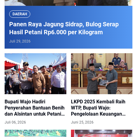
DAERAH
Panen Raya Jagung Sidrap, Bulog Serap
Hasil Petani Rp6.000 per Kilogram
Juli 29, 2026
Bupati Wajo Hadiri
LKPD 2025 Kembali Raih
Penyerahan Bantuan Benih
WTP, Bupati Wajo:
dan Alsintan untuk Petani
Pengelolaan Keuangan
Sulsel
Daerah Tetap Sehat
Juli 06, 2026
Juni 25, 2026