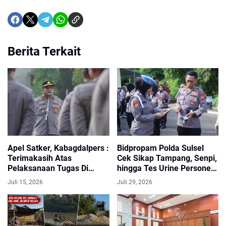
Berita Terkait
Apel Satker, Kabagdalpers :
Bidpropam Polda Sulsel
Terimakasih Atas
Cek Sikap Tampang, Senpi,
Pelaksanaan Tugas Di
hingga Tes Urine Personel
Bulan Juli ini Berjalan
Polres Wajo
Juli 15, 2026
Juli 29, 2026
Dengan Baik