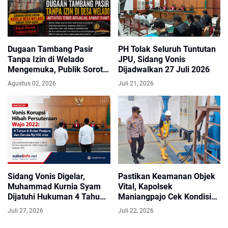
Dugaan Tambang Pasir
PH Tolak Seluruh Tuntutan
Tanpa Izin di Welado
JPU, Sidang Vonis
Mengemuka, Publik Soroti
Dijadwalkan 27 Juli 2026
Peran Kepala Desa
Agustus 02, 2026
Juli 21, 2026
Sidang Vonis Digelar,
Pastikan Keamanan Objek
Muhammad Kurnia Syam
Vital, Kapolsek
Dijatuhi Hukuman 4 Tahun
Maniangpajo Cek Kondisi
6 Bulan Penjara
Bendungan Kalola dan
Juli 27, 2026
Juli 22, 2026
Koordinasi dengan Petugas
Security