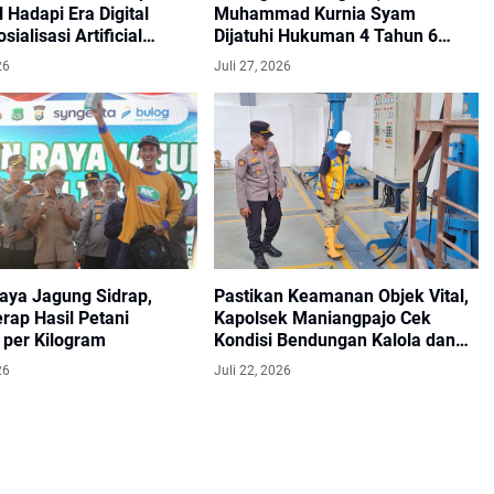
 Hadapi Era Digital
Muhammad Kurnia Syam
sialisasi Artificial
Dijatuhi Hukuman 4 Tahun 6
ence
Bulan Penjara
26
Juli 27, 2026
aya Jagung Sidrap,
Pastikan Keamanan Objek Vital,
rap Hasil Petani
Kapolsek Maniangpajo Cek
 per Kilogram
Kondisi Bendungan Kalola dan
Koordinasi dengan Petugas
26
Juli 22, 2026
Security