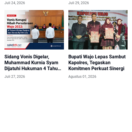
Aman dan Nyaman bagi
Juli 24, 2026
Juli 29, 2026
Warga
Sidang Vonis Digelar,
Bupati Wajo Lepas Sambut
Muhammad Kurnia Syam
Kapolres, Tegaskan
Dijatuhi Hukuman 4 Tahun
Komitmen Perkuat Sinergi
6 Bulan Penjara
Juli 27, 2026
Agustus 01, 2026