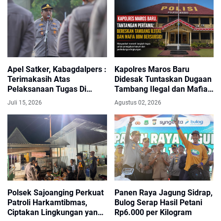
Apel Satker, Kabagdalpers :
Kapolres Maros Baru
Terimakasih Atas
Didesak Tuntaskan Dugaan
Pelaksanaan Tugas Di
Tambang Ilegal dan Mafia
Bulan Juli ini Berjalan
BBM Subsidi
Juli 15, 2026
Agustus 02, 2026
Dengan Baik
Polsek Sajoanging Perkuat
Panen Raya Jagung Sidrap,
Patroli Harkamtibmas,
Bulog Serap Hasil Petani
Ciptakan Lingkungan yang
Rp6.000 per Kilogram