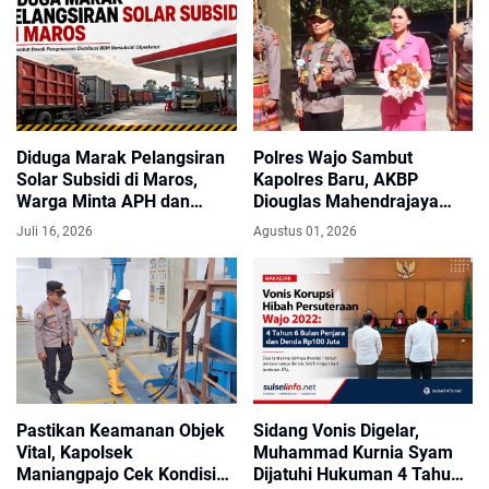
Diduga Marak Pelangsiran
Polres Wajo Sambut
Solar Subsidi di Maros,
Kapolres Baru, AKBP
Warga Minta APH dan
Diouglas Mahendrajaya
Pertamina Patra Niaga
Siap Emban Amanah
Juli 16, 2026
Agustus 01, 2026
Bertindak
Pastikan Keamanan Objek
Sidang Vonis Digelar,
Vital, Kapolsek
Muhammad Kurnia Syam
Maniangpajo Cek Kondisi
Dijatuhi Hukuman 4 Tahun