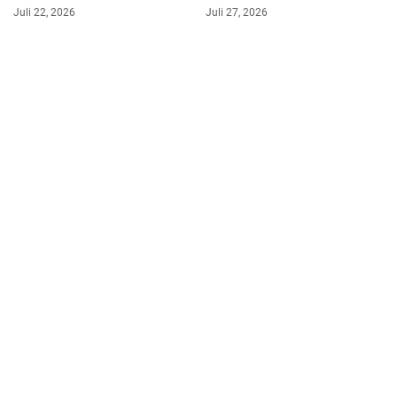
Bendungan Kalola dan
6 Bulan Penjara
Juli 22, 2026
Juli 27, 2026
Koordinasi dengan Petugas
Security