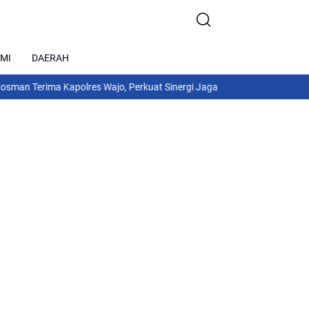
MI
DAERAH
erima Kapolres Wajo, Perkuat Sinergi Jaga Kamtibmas dan Dukung Pem