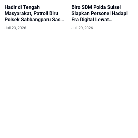
Hadir di Tengah
Biro SDM Polda Sulsel
Masyarakat, Patroli Biru
Siapkan Personel Hadapi
Polsek Sabbangparu Sasar
Era Digital Lewat
Objek Vital dan Kawasan
Sosialisasi Artificial
Juli 23, 2026
Juli 29, 2026
Rawan
Intelligence