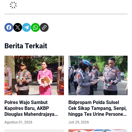
Berita Terkait
Polres Wajo Sambut
Bidpropam Polda Sulsel
Kapolres Baru, AKBP
Cek Sikap Tampang, Senpi,
Diouglas Mahendrajaya
hingga Tes Urine Personel
Siap Emban Amanah
Polres Wajo
Agustus 01, 2026
Juli 29, 2026