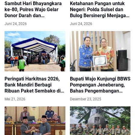
Sambut Hari Bhayangkara
Ketahanan Pangan untuk
ke-80, Polres Wajo Gelar
Negeri: Polda Sulsel dan
Donor Darah dan
Bulog Bersinergi Menjaga
Pemeriksaan Kesehatan
Kesejahteraan Petani
Juni 24, 2026
Juni 24, 2026
Gratis
Jagung
Peringati Harkitnas 2026,
Bupati Wajo Kunjungi BBWS
Bank Mandiri Berbagi
Pompengan Jeneberang,
Ribuan Paket Sembako di
Bahas Pengembangan
Makassar
Desa Wisata Danau Tempe
Mei 21, 2026
Desember 23, 2025