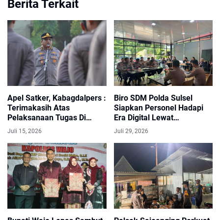
Berita Terkait
Apel Satker, Kabagdalpers :
Biro SDM Polda Sulsel
Terimakasih Atas
Siapkan Personel Hadapi
Pelaksanaan Tugas Di
Era Digital Lewat
Bulan Juli ini Berjalan
Sosialisasi Artificial
Juli 15, 2026
Juli 29, 2026
Dengan Baik
Intelligence