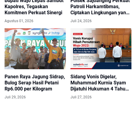
Bupati Wajo Lepas Sambut
Polsek Sajoanging Perkuat
Kapolres, Tegaskan
Patroli Harkamtibmas,
Komitmen Perkuat Sinergi
Ciptakan Lingkungan yang
Aman dan Nyaman bagi
Agustus 01, 2026
Juli 24, 2026
Warga
Panen Raya Jagung Sidrap,
Sidang Vonis Digelar,
Bulog Serap Hasil Petani
Muhammad Kurnia Syam
Rp6.000 per Kilogram
Dijatuhi Hukuman 4 Tahun
6 Bulan Penjara
Juli 29, 2026
Juli 27, 2026