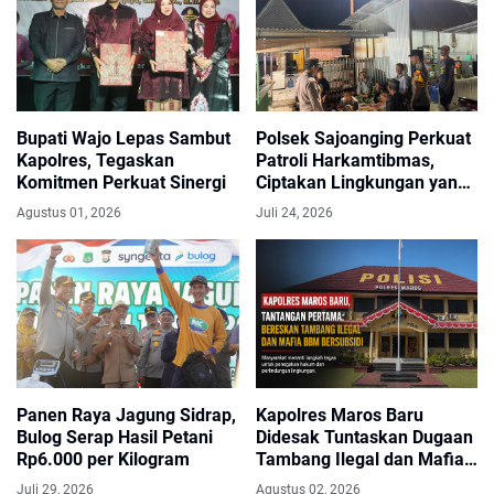
Bupati Wajo Lepas Sambut
Polsek Sajoanging Perkuat
Kapolres, Tegaskan
Patroli Harkamtibmas,
Komitmen Perkuat Sinergi
Ciptakan Lingkungan yang
Aman dan Nyaman bagi
Agustus 01, 2026
Juli 24, 2026
Warga
Panen Raya Jagung Sidrap,
Kapolres Maros Baru
Bulog Serap Hasil Petani
Didesak Tuntaskan Dugaan
Rp6.000 per Kilogram
Tambang Ilegal dan Mafia
BBM Subsidi
Juli 29, 2026
Agustus 02, 2026