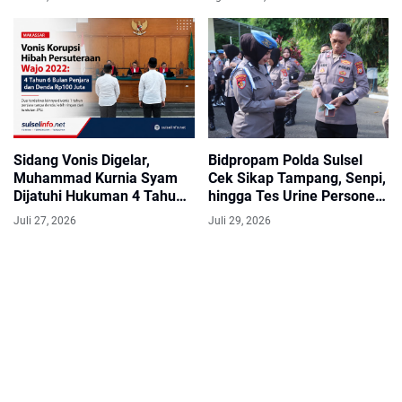
Sidang Vonis Digelar,
Bidpropam Polda Sulsel
Muhammad Kurnia Syam
Cek Sikap Tampang, Senpi,
Dijatuhi Hukuman 4 Tahun
hingga Tes Urine Personel
6 Bulan Penjara
Polres Wajo
Juli 27, 2026
Juli 29, 2026