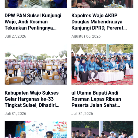
DPW PAN Sulsel Kunjungi
Kapolres Wajo AKBP
Wajo, Andi Rosman
Douglas Mahendrajaya
Tekankan Pentingnya
Kunjungi DPRD, Pererat
Sinergi Pembangunan
Sinergi dan Kolaborasi
Juli 27, 2026
Agustus 06, 2026
Kabupaten Wajo Sukses
ul Utama Bupati Andi
Gelar Harganas ke-33
Rosman Lepas Ribuan
Tingkat Sulsel, Dihadiri
Peserta Jalan Sehat
Ribuan Peserta
HARGANAS ke-33 Tingkat
Juli 31, 2026
Juli 31, 2026
Sulsel di Wajo