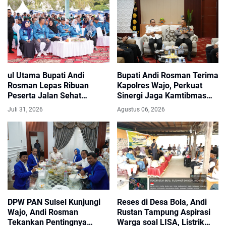
ul Utama Bupati Andi
Bupati Andi Rosman Terima
Rosman Lepas Ribuan
Kapolres Wajo, Perkuat
Peserta Jalan Sehat
Sinergi Jaga Kamtibmas
HARGANAS ke-33 Tingkat
dan Dukung Pembangunan
Juli 31, 2026
Agustus 06, 2026
Sulsel di Wajo
Daerah
DPW PAN Sulsel Kunjungi
Reses di Desa Bola, Andi
Wajo, Andi Rosman
Rustan Tampung Aspirasi
Tekankan Pentingnya
Warga soal LISA, Listrik