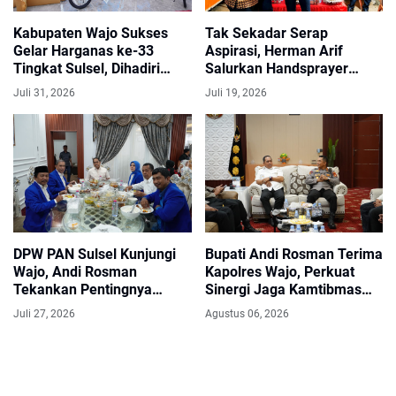
Kabupaten Wajo Sukses
Tak Sekadar Serap
Gelar Harganas ke-33
Aspirasi, Herman Arif
Tingkat Sulsel, Dihadiri
Salurkan Handsprayer
Ribuan Peserta
untuk Petani Pitumpanua
Juli 31, 2026
Juli 19, 2026
DPW PAN Sulsel Kunjungi
Bupati Andi Rosman Terima
Wajo, Andi Rosman
Kapolres Wajo, Perkuat
Tekankan Pentingnya
Sinergi Jaga Kamtibmas
Sinergi Pembangunan
dan Dukung Pembangunan
Juli 27, 2026
Agustus 06, 2026
Daerah