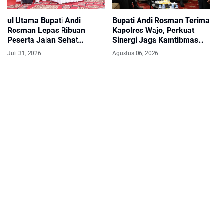
ul Utama Bupati Andi
Bupati Andi Rosman Terima
Rosman Lepas Ribuan
Kapolres Wajo, Perkuat
Peserta Jalan Sehat
Sinergi Jaga Kamtibmas
HARGANAS ke-33 Tingkat
dan Dukung Pembangunan
Juli 31, 2026
Agustus 06, 2026
Sulsel di Wajo
Daerah