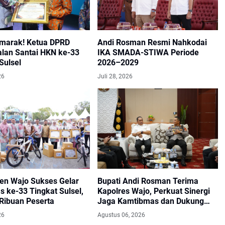
marak! Ketua DPRD
Andi Rosman Resmi Nahkodai
alan Santai HKN ke-33
IKA SMADA-STIWA Periode
Sulsel
2026–2029
26
Juli 28, 2026
en Wajo Sukses Gelar
Bupati Andi Rosman Terima
 ke-33 Tingkat Sulsel,
Kapolres Wajo, Perkuat Sinergi
 Ribuan Peserta
Jaga Kamtibmas dan Dukung
Pembangunan Daerah
26
Agustus 06, 2026