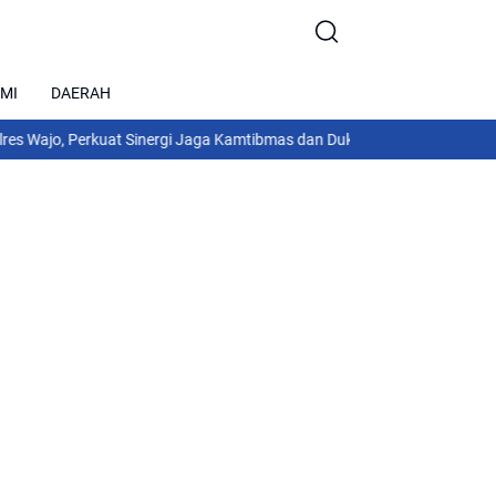
MI
DAERAH
 Perkuat Sinergi Jaga Kamtibmas dan Dukung Pembangunan Daerah
Dugaa