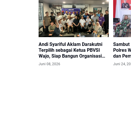
Andi Syariful Aklam Darakutni
Sambut 
Terpilih sebagai Ketua PBVSI
Polres 
Wajo, Siap Bangun Organisasi
dan Pem
dan Cetak Prestasi
Gratis
Juni 08, 2026
Juni 24, 2