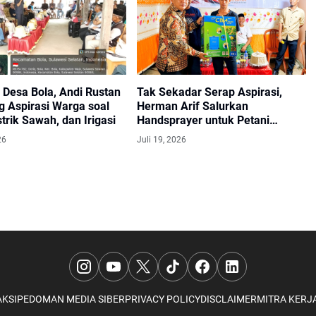
 Desa Bola, Andi Rustan
Tak Sekadar Serap Aspirasi,
 Aspirasi Warga soal
Herman Arif Salurkan
strik Sawah, dan Irigasi
Handsprayer untuk Petani
Pitumpanua
26
Juli 19, 2026
KSI
PEDOMAN MEDIA SIBER
PRIVACY POLICY
DISCLAIMER
MITRA KERJ