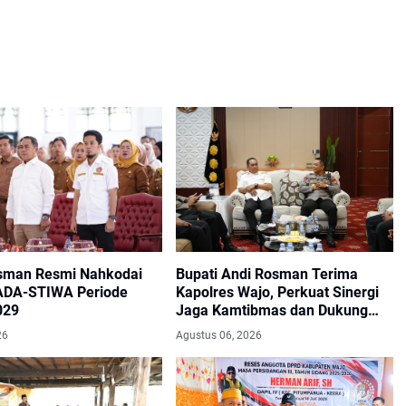
sman Resmi Nahkodai
Bupati Andi Rosman Terima
ADA-STIWA Periode
Kapolres Wajo, Perkuat Sinergi
029
Jaga Kamtibmas dan Dukung
Pembangunan Daerah
26
Agustus 06, 2026