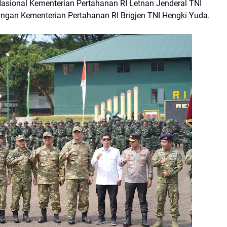
sional Kementerian Pertahanan RI Letnan Jenderal TNI
gan Kementerian Pertahanan RI Brigjen TNI Hengki Yuda.