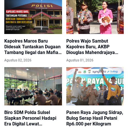
Kapolres Maros Baru
Polres Wajo Sambut
Didesak Tuntaskan Dugaan
Kapolres Baru, AKBP
Tambang Ilegal dan Mafia
Diouglas Mahendrajaya
BBM Subsidi
Siap Emban Amanah
Agustus 02, 2026
Agustus 01, 2026
Biro SDM Polda Sulsel
Panen Raya Jagung Sidrap,
Siapkan Personel Hadapi
Bulog Serap Hasil Petani
Era Digital Lewat
Rp6.000 per Kilogram