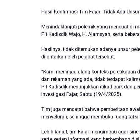
Hasil Konfirmasi Tim Fajar: Tidak Ada Unsu
Menindaklanjuti polemik yang mencuat di me
Plt Kadisdik Wajo, H. Alamsyah, serta bebera
Hasilnya, tidak ditemukan adanya unsur pe
dilontarkan oleh pejabat tersebut.
“Kami meninjau ulang konteks percakapan dan
dan rekaman yang ada, tidak terdapat kalim
Plt Kadisdik menunjukkan itikad baik dan p
investigasi Fajar, Sabtu (19/4/2025).
Tim juga mencatat bahwa pemberitaan awal ya
menyeluruh, sehingga membuka ruang tafsir 
Lebih lanjut, tim Fajar mengimbau agar siner
serta setiap informasi yang berkembang disi