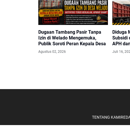
Dugaan Tambang Pasir Tanpa
Diduga 
Izin di Welado Mengemuka,
Subsidi 
Publik Soroti Peran Kepala Desa
APH dan
Bertind
Agustus 02, 2026
Juli 16, 20
TENTANG KAMI
REDA