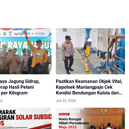
aya Jagung Sidrap,
Pastikan Keamanan Objek Vital,
rap Hasil Petani
Kapolsek Maniangpajo Cek
 per Kilogram
Kondisi Bendungan Kalola dan
Koordinasi dengan Petugas
26
Juli 22, 2026
Security