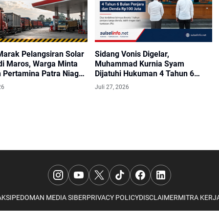
Marak Pelangsiran Solar
Sidang Vonis Digelar,
di Maros, Warga Minta
Muhammad Kurnia Syam
 Pertamina Patra Niaga
Dijatuhi Hukuman 4 Tahun 6
ak
Bulan Penjara
26
Juli 27, 2026
KSI
PEDOMAN MEDIA SIBER
PRIVACY POLICY
DISCLAIMER
MITRA KERJ
© 2024
SULSEL INFO
from
SULSEL INFO NEWS