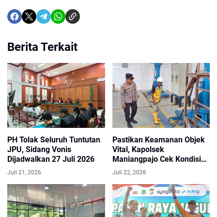
Berita Terkait
PH Tolak Seluruh Tuntutan
Pastikan Keamanan Objek
JPU, Sidang Vonis
Vital, Kapolsek
Dijadwalkan 27 Juli 2026
Maniangpajo Cek Kondisi
Bendungan Kalola dan
Juli 21, 2026
Juli 22, 2026
Koordinasi dengan Petugas
Security