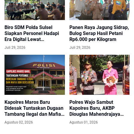
Biro SDM Polda Sulsel
Panen Raya Jagung Sidrap,
Siapkan Personel Hadapi
Bulog Serap Hasil Petani
Era Digital Lewat
Rp6.000 per Kilogram
Sosialisasi Artificial
Juli 29, 2026
Juli 29, 2026
Intelligence
Kapolres Maros Baru
Polres Wajo Sambut
Didesak Tuntaskan Dugaan
Kapolres Baru, AKBP
Tambang Ilegal dan Mafia
Diouglas Mahendrajaya
BBM Subsidi
Siap Emban Amanah
Agustus 02, 2026
Agustus 01, 2026